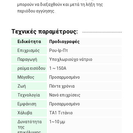
μπορούν να διεξαχθούν και μετά τη λήξη της
περιόδου εγγύησης.
Τεχνικές παραμέτρους:
Ειδικότητα
Προδιαγραφές
Επιχρισμός
Ρου-Ιρ-Πτ
Παραγωγή
Υποχλωριούχο νάτριο
ρεύμα εισόδου
1 ~ 150A
Μέγεθος
Προσαρμοσμένο
Ζωή
Πέντε χρόνια
Τεχνολογία
Νανό επιχρίσεις
Εμφάνιση
Προσαρμοσμένο
Χάλυβα
ΤΑ1 Τιτάνιο
Δυνατότητα
1~10 μμ
της
επικάλυψης