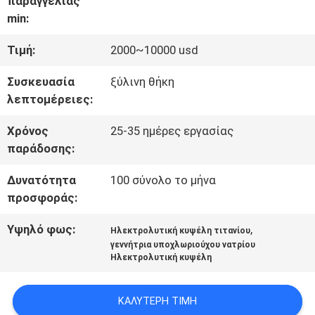
παραγγελίας
min:
ΕΡΓΟΣΤΑΣΊΩΝ
Τιμή:
2000~10000 usd
ΠΟΙΟΤΙΚΌΣ
Συσκευασία
ξύλινη θήκη
λεπτομέρειες:
ΈΛΕΓΧΟΣ
Χρόνος
25-35 ημέρες εργασίας
παράδοσης:
ΜΑΣ
Δυνατότητα
100 σύνολο το μήνα
ΕΛΆΤΕ
προσφοράς:
ΣΕ
Υψηλό φως:
,
Ηλεκτρολυτική κυψέλη τιτανίου
ΕΠΑΦΉ
γεννήτρια υποχλωριούχου νατρίου
Ηλεκτρολυτική κυψέλη
ΜΕ
ΚΑΛΎΤΕΡΗ ΤΙΜΉ