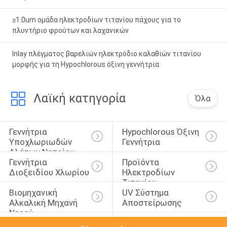
≥1.0um ομάδα ηλεκτροδίων τιτανίου πάχους για το
πλυντήριο φρούτων και λαχανικών
Inlay πλέγματος βαρελιών ηλεκτρόδιο καλαθιών τιτανίου
μορφής για τη Hypochlorous όξινη γεννήτρια
Λαϊκή κατηγορία
Όλα
Γεννήτρια 
Hypochlorous Όξινη 
Υποχλωριωδών 
Γεννήτρια
Αλάτων Νατρίου
Γεννήτρια 
Προϊόντα 
Διοξειδίου Χλωρίου
Ηλεκτροδίων 
Τιτανίου
Βιομηχανική 
UV Σύστημα 
Αλκαλική Μηχανή 
Αποστείρωσης
Νερού
RO Σύστημα 
Μηχανήματα 