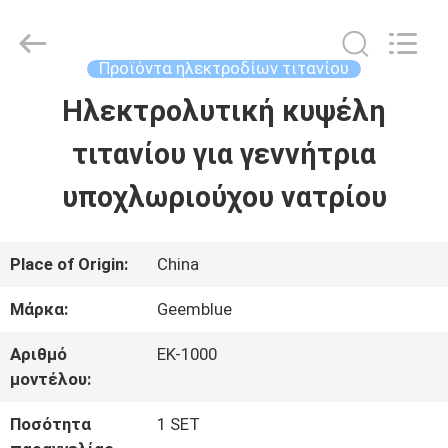
Equipment
Co.,
Ltd..
All
Προϊόντα ηλεκτροδίων τιτανίου
Rights
Reserved.
Ηλεκτρολυτική κυψέλη
ΣΠΊΤΙ
Developed
by
ECER
τιτανίου για γεννήτρια
ΠΡΟΪΌΝΤΑ
υποχλωριούχου νατρίου
ΒΊΝΤΕΟ
Place of Origin:
China
Μάρκα:
Geemblue
ΠΕΡΊΠΟΥ
Αριθμό
ΕΚ-1000
ΕΜΕΊΣ
μοντέλου:
Ποσότητα
1 SET
ΓΎΡΟΣ