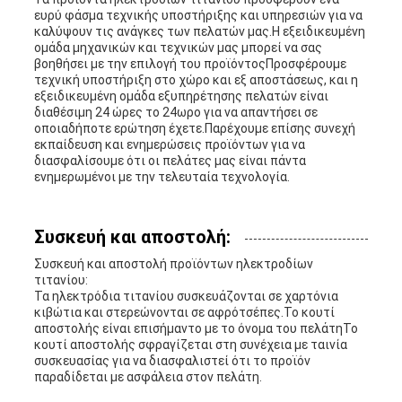
ευρύ φάσμα τεχνικής υποστήριξης και υπηρεσιών για να
καλύψουν τις ανάγκες των πελατών μας.Η εξειδικευμένη
ομάδα μηχανικών και τεχνικών μας μπορεί να σας
βοηθήσει με την επιλογή του προϊόντοςΠροσφέρουμε
τεχνική υποστήριξη στο χώρο και εξ αποστάσεως, και η
εξειδικευμένη ομάδα εξυπηρέτησης πελατών είναι
διαθέσιμη 24 ώρες το 24ωρο για να απαντήσει σε
οποιαδήποτε ερώτηση έχετε.Παρέχουμε επίσης συνεχή
εκπαίδευση και ενημερώσεις προϊόντων για να
διασφαλίσουμε ότι οι πελάτες μας είναι πάντα
ενημερωμένοι με την τελευταία τεχνολογία.
Συσκευή και αποστολή:
Συσκευή και αποστολή προϊόντων ηλεκτροδίων
τιτανίου:
Τα ηλεκτρόδια τιτανίου συσκευάζονται σε χαρτόνια
κιβώτια και στερεώνονται σε αφρότσέπες.Το κουτί
αποστολής είναι επισήμαντο με το όνομα του πελάτηΤο
κουτί αποστολής σφραγίζεται στη συνέχεια με ταινία
συσκευασίας για να διασφαλιστεί ότι το προϊόν
παραδίδεται με ασφάλεια στον πελάτη.