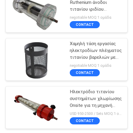
Ruthenium άνοδοι
τιτανίου ιριδίου
ντυμένες οξείδιο για το
negotiable MOQ:1 ομάδα
θαλασσινό νερό
CONTACT
ηλεκτρόλυσης
Χαμηλή τάση εργασίας
ηλεκτροδίων πλέγματος
τιτανίου βαρελιών με
Ruthenium το
negotiable MOQ:1 ομάδα
επίστρωμα ιριδίου
CONTACT
Ηλεκτρόδιο τιτανίου
συστημάτων χλωρίωσης
Onsite για τη μηχανή
ηλεκτρόλυσης
USD 950-2500 / Sets MOQ:1 ομάδα
θαλασσινού νερού
CONTACT