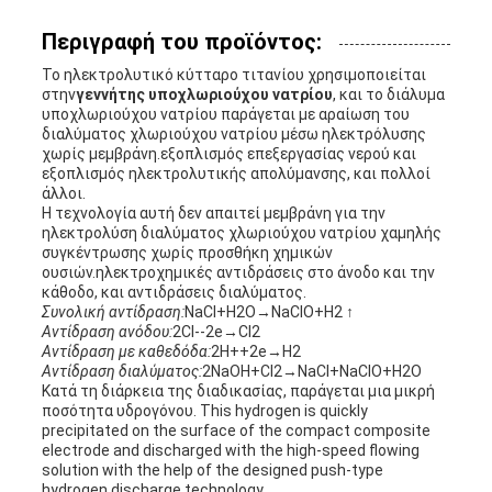
Περιγραφή του προϊόντος:
ΠΟΛΙΤΙΚΉ
Το ηλεκτρολυτικό κύτταρο τιτανίου χρησιμοποιείται
στην
γεννήτης υποχλωριούχου νατρίου
, και το διάλυμα
υποχλωριούχου νατρίου παράγεται με αραίωση του
ΜΥΣΤΙΚΌΤΗΤΑΣ
διαλύματος χλωριούχου νατρίου μέσω ηλεκτρόλυσης
χωρίς μεμβράνη.εξοπλισμός επεξεργασίας νερού και
εξοπλισμός ηλεκτρολυτικής απολύμανσης, και πολλοί
άλλοι.
Η τεχνολογία αυτή δεν απαιτεί μεμβράνη για την
ηλεκτρολύση διαλύματος χλωριούχου νατρίου χαμηλής
συγκέντρωσης χωρίς προσθήκη χημικών
ουσιών.ηλεκτροχημικές αντιδράσεις στο άνοδο και την
κάθοδο, και αντιδράσεις διαλύματος.
Συνολική αντίδραση:
NaCl+H2O→NaClO+H2 ↑
Αντίδραση ανόδου:
2Cl--2e→Cl2
Αντίδραση με καθεδόδα:
2H++2e→H2
Αντίδραση διαλύματος:
2NaOH+Cl2→NaCl+NaClO+H2O
Κατά τη διάρκεια της διαδικασίας, παράγεται μια μικρή
ποσότητα υδρογόνου. This hydrogen is quickly
precipitated on the surface of the compact composite
electrode and discharged with the high-speed flowing
solution with the help of the designed push-type
hydrogen discharge technology.