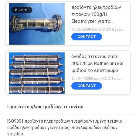
προϊόντα ηλεκτροδίων
τιτανίου 100g/H
Electrolyzer για το
υποχλωριώδες άλας
1000~2000 usd MOQ:1 σύνολο
νατρίου
CONTACT
άνοδος τιτανίου 2mm
400L/h με Ruthenium και
ιριδίου το επίστρωμα
8000~15000 usd MOQ:1 σύνολο
CONTACT
Προϊόντα ηλεκτροδίων τιτανίου
ISO9001 προϊόντα ηλεκτροδίων τιτανίου/ντυμένη τιτάνιο
ομάδα ηλεκτροδίων γεννήτριας υποχλωριωδών αλάτων
νατρίου