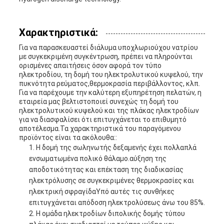
Χαρακτηριστικά:
Για να παρασκευαστεί διάλυμα υποχλωριούχου νατρίου
με συγκεκριμένη συγκέντρωση, πρέπει να πληρούνται
ορισμένες απαιτήσεις όσον αφορά τον τύπο
ηλεκτροδίου, τη δομή του ηλεκτρολυτικού κυψελού, την
πυκνότητα ρεύματος,θερμοκρασία περιβάλλοντος, κλπ.
Για να παρέχουμε την καλύτερη εξυπηρέτηση πελατών, η
εταιρεία μας βελτιστοποιεί συνεχώς τη δομή του
ηλεκτρολυτικού κυψελού και της πλάκας ηλεκτροδίων
για να διασφαλίσει ότι επιτυγχάνεται το επιθυμητό
αποτέλεσμα.Τα χαρακτηριστικά του παραγόμενου
προϊόντος είναι τα ακόλουθα::
Η δομή της σωληνωτής δεξαμενής έχει πολλαπλά
ενσωματωμένα πολικό θάλαμο.αύξηση της
αποδοτικότητας και επέκταση της διαδικασίας
ηλεκτρόλυσης σε συγκεκριμένες θερμοκρασίες και
ηλεκτρική σφραγίδαΥπό αυτές τις συνθήκες
επιτυγχάνεται απόδοση ηλεκτρολύσεως άνω του 85%.
Η ομάδα ηλεκτροδίων διπολικής δομής τύπου