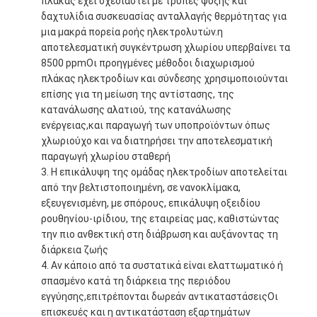
πλάκας έχει σχεδιαστεί με τρύπες ψύξης και
δαχτυλίδια συσκευασίας ανταλλαγής θερμότητας για
μια μακρά πορεία ροής ηλεκτρολυτών.η
αποτελεσματική συγκέντρωση χλωρίου υπερβαίνει τα
8500 ppmΟι προηγμένες μέθοδοι διαχωρισμού
πλάκας ηλεκτροδίων και σύνδεσης χρησιμοποιούνται
επίσης για τη μείωση της αντίστασης, της
κατανάλωσης αλατιού, της κατανάλωσης
ενέργειας,και παραγωγή των υποπροϊόντων όπως
χλωριούχο και να διατηρήσει την αποτελεσματική
παραγωγή χλωρίου σταθερή
Η επικάλυψη της ομάδας ηλεκτροδίων αποτελείται
από την βελτιστοποιημένη, σε νανοκλίμακα,
εξευγενισμένη, με σπόρους, επικάλυψη οξειδίου
ρουθηνίου-ιρίδιου, της εταιρείας μας, καθιστώντας
την πιο ανθεκτική στη διάβρωση και αυξάνοντας τη
διάρκεια ζωής
Αν κάποιο από τα συστατικά είναι ελαττωματικό ή
σπασμένο κατά τη διάρκεια της περιόδου
εγγύησης,επιτρέπονται δωρεάν αντικαταστάσειςΟι
επισκευές και η αντικατάσταση εξαρτημάτων