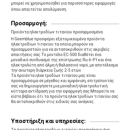
μπορεί να χρησιμοποιηθεί για περισσότερες εφαρμογές
όπου απαιτείται απολύμανση.
Προσαρμογή:
Προϊόντα ηλεκτροδίων τιτανίου προσαρμοσμένα
Η Geemblue προσφέρει εξατομικευμένα προϊόντα
ηλεκτροδίων τιτανίου τα οποία μπορούν να
προσαρμοστούν για να ανταποκριθούν στις ακριβείς
απαιτήσεις σας.Το μοντέλο EC-500 διαθέτει ένα
μοναδικό συνδυασμό της επίστρωσης Ru-Ir-Pt και ένα
ηλεκτρολύτη από άλμη ή θαλασσινό νερό, με αποτέλεσμα
την ανώτερη διάρκεια ζωής 2-5 ετών.
Τα προϊόντα ηλεκτροδίων τιτανίου μας είναι
προσαρμόσιμα σε μέγεθος και εμφάνιση, επιτρέποντάς
σας να δημιουργήσετε μια μοναδική ηλεκτρολυτική
κύτταρα αντίδραση για την εφαρμογή σας.Μπορείτε να
είστε βέβαιοι ότι τα προϊόντα ηλεκτροδίων τιτανίου σας
θα ανταποκριθούν στις ειδικές σας ανάγκες..
Υποστήριξη και υπηρεσίες:
Τα προϊόντα ηλεκτροδίων τιτανίου προσφέρουν ένα