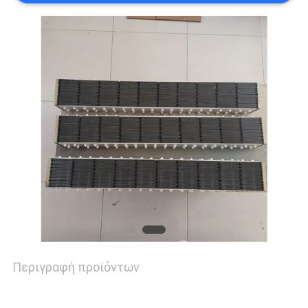
ΕΙΔΉΣΕΙΣ
ΠΕΡΙΠΤΏΣΕΙΣ
ΖΗΤΉΣΤΕ
ΈΝΑ
ΑΠΌΣΠΑΣΜΑ
COMPANY
NEWS
Περιγραφή προϊόντων
SITEMAP