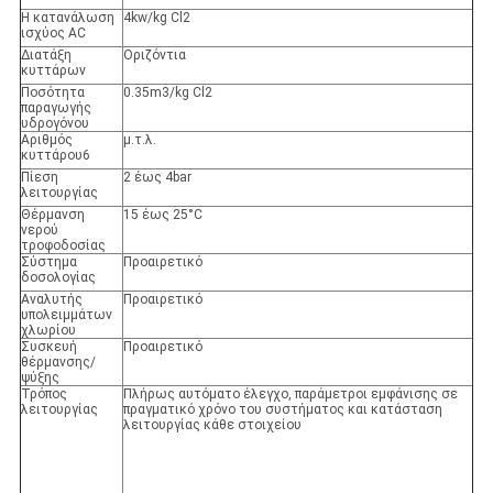
Η κατανάλωση
4kw/kg Cl2
ισχύος AC
Διατάξη
Οριζόντια
κυττάρων
Ποσότητα
0.35m3/kg Cl2
παραγωγής
υδρογόνου
Αριθμός
μ.τ.λ.
κυττάρου6
Πίεση
2 έως 4bar
λειτουργίας
Θέρμανση
15 έως 25°C
νερού
τροφοδοσίας
Σύστημα
Προαιρετικό
δοσολογίας
Αναλυτής
Προαιρετικό
υπολειμμάτων
χλωρίου
Συσκευή
Προαιρετικό
θέρμανσης/
ψύξης
Τρόπος
Πλήρως αυτόματο έλεγχο, παράμετροι εμφάνισης σε
λειτουργίας
πραγματικό χρόνο του συστήματος και κατάσταση
λειτουργίας κάθε στοιχείου