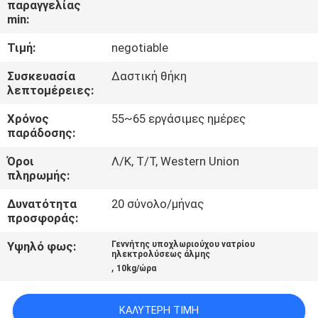
παραγγελίας
min:
ΠΟΙΟΤΙΚΌΣ
Τιμή:
negotiable
ΈΛΕΓΧΟΣ
Συσκευασία
Δαστική θήκη
λεπτομέρειες:
ΜΑΣ
Χρόνος
55~65 εργάσιμες ημέρες
ΕΛΆΤΕ
παράδοσης:
ΣΕ
Όροι
Λ/Κ, Τ/Τ, Western Union
ΕΠΑΦΉ
πληρωμής:
ΜΕ
Δυνατότητα
20 σύνολο/μήνας
προσφοράς:
ΕΙΔΉΣΕΙΣ
Υψηλό φως:
Γεννήτης υποχλωριούχου νατρίου
ηλεκτρολύσεως άλμης
,
10kg/ώρα
ΠΕΡΙΠΤΏΣΕΙΣ
ΚΑΛΎΤΕΡΗ ΤΙΜΉ