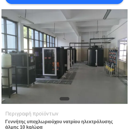
ΖΗΤΉΣΤΕ
ΈΝΑ
ΑΠΌΣΠΑΣΜΑ
COMPANY
NEWS
SITEMAP
ΠΟΛΙΤΙΚΉ
ΜΥΣΤΙΚΌΤΗΤΑΣ
Περιγραφή προϊόντων
Γεννήτης υποχλωριούχου νατρίου ηλεκτρόλυσης
άλμης 10 kg/ώρα