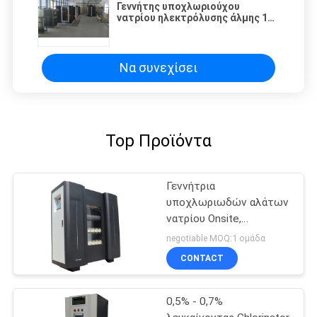
Γεννήτης υποχλωριούχου
νατρίου ηλεκτρόλυσης άλμης 10
kg/ώρα
Να συνεχίσει
Top Προϊόντα
Γεννήτρια
υποχλωριωδών αλάτων
νατρίου Onsite,
αυτόματο σύστημα
negotiable MOQ:1 ομάδα
χλωρίωσης νερού
CONTACT
0,5% - 0,7%