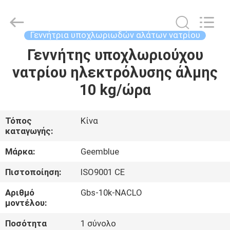
Equipment
Co.,
Ltd..
All
Rights
Γεννήτρια υποχλωριωδών αλάτων νατρίου
Reserved.
Developed
by
Γεννήτης υποχλωριούχου
ΣΠΊΤΙ
ECER
νατρίου ηλεκτρόλυσης άλμης
ΠΡΟΪΌΝΤΑ
10 kg/ώρα
ΒΊΝΤΕΟ
Τόπος
Κίνα
καταγωγής:
ΠΕΡΊΠΟΥ
Μάρκα:
Geemblue
ΕΜΕΊΣ
Πιστοποίηση:
ISO9001 CE
Αριθμό
Gbs-10k-NACLO
ΓΎΡΟΣ
μοντέλου:
ΕΡΓΟΣΤΑΣΊΩΝ
Ποσότητα
1 σύνολο