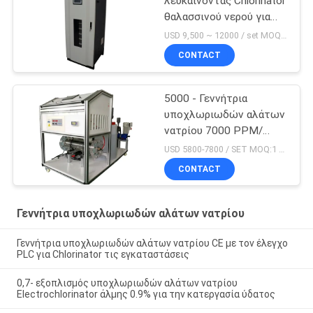
λευκαίνοντας Chlorinator
θαλασσινού νερού για
την κατανάλωση του
USD 9,500 ~ 12000 / set MOQ:1 ομάδα
εργοστασίου νερού
CONTACT
5000 - Γεννήτρια
υποχλωριωδών αλάτων
νατρίου 7000 PPM/
σύστημα ηλεκτρόλυσης
USD 5800-7800 / SET MOQ:1 ομάδα
θαλασσινού νερού
CONTACT
Γεννήτρια υποχλωριωδών αλάτων νατρίου
Γεννήτρια υποχλωριωδών αλάτων νατρίου CE με τον έλεγχο
PLC για Chlorinator τις εγκαταστάσεις
0,7- εξοπλισμός υποχλωριωδών αλάτων νατρίου
Electrochlorinator άλμης 0.9% για την κατεργασία ύδατος