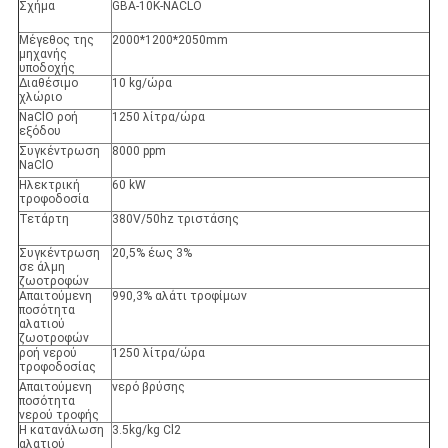
Σχήμα
GBA-10K-NACLO
Μέγεθος της
2000*1200*2050mm
μηχανής
υποδοχής
Διαθέσιμο
10 kg/ώρα
χλώριο
NaClO ροή
1250 λίτρα/ώρα
εξόδου
Συγκέντρωση
8000 ppm
NaClO
Ηλεκτρική
60 kW
τροφοδοσία
Τετάρτη
380V/50hz τριστάσης
Συγκέντρωση
20,5% έως 3%
σε άλμη
ζωοτροφών
Απαιτούμενη
990,3% αλάτι τροφίμων
ποσότητα
αλατιού
ζωοτροφών
ροή νερού
1250 λίτρα/ώρα
τροφοδοσίας
Απαιτούμενη
νερό βρύσης
ποσότητα
νερού τροφής
Η κατανάλωση
3.5kg/kg Cl2
αλατιού